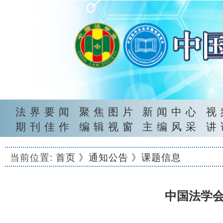
法界要闻
聚焦图片
新闻中心
视
期刊佳作
编辑视窗
主编风采
讲
当前位置:
首页
》通知公告
》课题信息
中国法学会