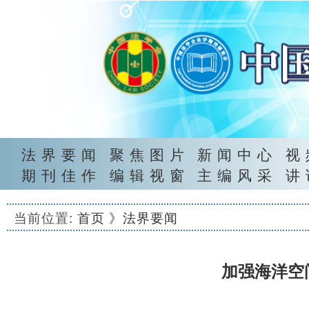
法界要闻
聚焦图片
新闻中心
视
期刊佳作
编辑视窗
主编风采
讲
当前位置:
首页
》法界要闻
加强海洋空