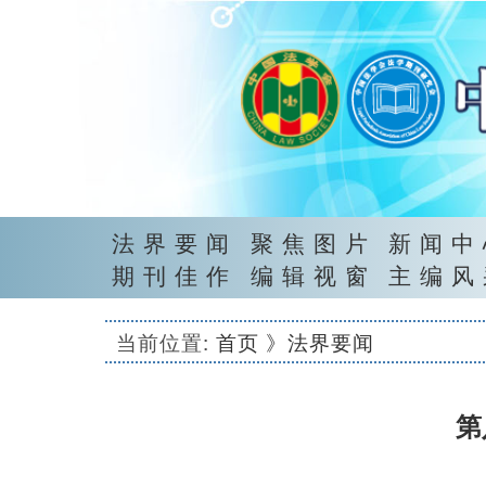
法界要闻
聚焦图片
新闻中
期刊佳作
编辑视窗
主编风
当前位置:
首页
》法界要闻
第