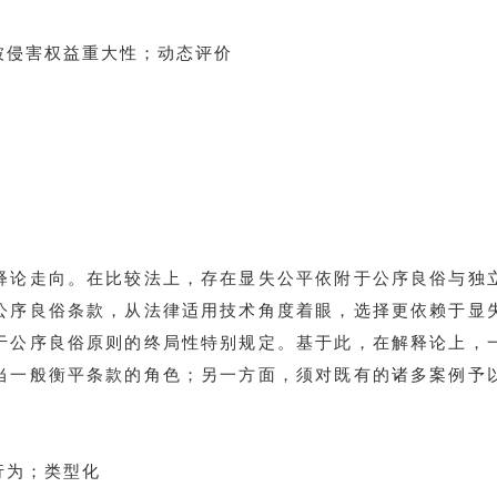
被侵害权益重大性；动态评价
释论走向。在比较法上，存在显失公平依附于公序良俗与独
公序良俗条款，从法律适用技术角度着眼，选择更依赖于显
于公序良俗原则的终局性特别规定。基于此，在解释论上，
当一般衡平条款的角色；另一方面，须对既有的诸多案例予
行为；类型化