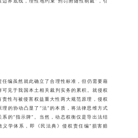
性边界底线，理性地约束“刑罚附随性制裁”，引
责任编虽然就此确立了合理性标准，但仍需要藉
样可见于我国本土相关裁判实务的累积。就侵权
有责性与被侵害权益重大性两大规范原理，侵权
理的协动凸显了“法”的本质，将法律思维方式
系的“指示牌”。当然，动态权衡仅是导出法结
教义学体系，即《民法典》侵权责任编“损害赔