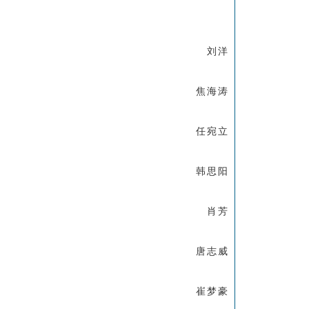
刘洋
焦海涛
任宛立
韩思阳
肖芳
唐志威
崔梦豪