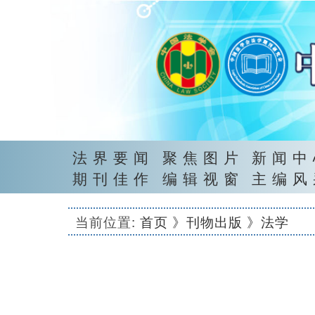
法界要闻
聚焦图片
新闻中
期刊佳作
编辑视窗
主编风
当前位置:
首页
》刊物出版
》法学