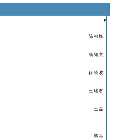
陈柏峰
杨知文
徐凌波
王瑞君
王磊
蔡睿