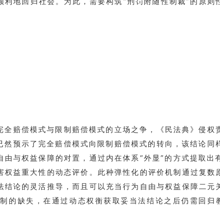
利地回归社会。为此，需要构筑“刑罚附随性制裁”的原则
完全赔偿模式与限制赔偿模式的立场之争，《民法典》侵权
已然预示了完全赔偿模式向限制赔偿模式的转向，该结论同
自由与权益保障的对置，通过内在体系“外显”的方式提取出
害权益重大性的动态评价。此种弹性化的评价机制通过复数原
法结论的灵活推导，而且可以充当行为自由与权益保障二元关
制的缺失，在通过动态权衡获取妥当法结论之后仍需回归