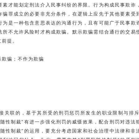
要素才能划定刑法介入民事纠纷的界限。行为构成民事欺诈
诈骗罪成立的必要非充分条件，在逻辑上应先于其他要素受
行为是一种包含意思表达的沟通行为，且有可能广于民事欺
法所不允许风险时才构成欺骗。默示欺骗需结合通行的交易
立前提。
示欺骗；不作为欺骗
直接关联的，基于其所受的刑罚惩罚所发生的职业限制与排
附随性制裁”有进一步强化刑罚的威慑效果，配合刑罚对违法
附随性制裁”的运用，要充分考虑国家和社会治理中法律和非