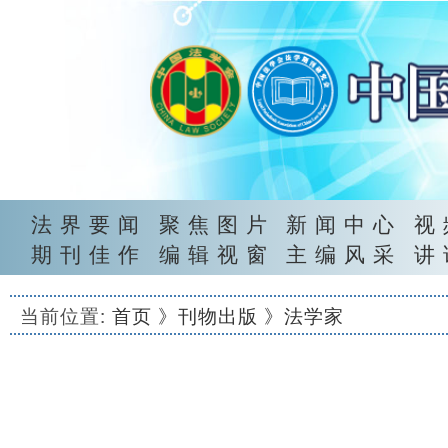
法界要闻
聚焦图片
新闻中心
视
期刊佳作
编辑视窗
主编风采
讲
当前位置:
首页
》刊物出版
》法学家