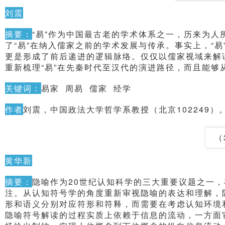
刘震
摘要：
“易”作为中国最古老的学术体系之一，历来为人
了“易”在纳入儒家之前的学术发展与传承。事实上，“易
更是形成了前后递进的逻辑脉络。仅仅以儒家视域来解读
重新梳理“易”在先秦时代至汉代的演进路径，而且能够
关键词：
易家 周易 儒家 经学
作者
刘震，中国政法大学哲学系教授（北京102249）
（
黄华新
摘要：
隐喻作为20世纪认知科学的三大重要议题之一
注。从认知符号学的角度重新审视隐喻的表达和理解，
形和语义分别对应符形和符释，而需要在考虑认知环境
隐喻符号解读的过程实质上依赖于信息的流动，一方面