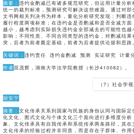
摘要：
违约金酌减已有诸多规范研究，但运用计量分析
统一的裁判标准，预测研究可解决这些难题。通过对部
文书网相关判决书为样本，量化分析研究发现：判断违约
履行程度两项标准；在违约金是否酌减和是否全减方面
越小，越考虑到实际损失违约金全部减去的可能性也越
影响；不同性质、不同合同类型的违约金，对酌减结果
突，后者为前者奠定基础，前者为后者提供论据和思路
关键词：
违约责任 违约金酌减 预测 实证研究 计量
作者
屈茂辉，湖南大学法学院教授（长沙410082）。
（7）社会学
胡安宁
摘要：
文化传承关系到国家与民族的身份认同与国际定
化文化、图式文化与个体文化三个面向进行多维度分析
象。文化传承具有自我传承和系统传承两条路径，其在
文化传承的经验过程并非同质，而是存在子群体、作用