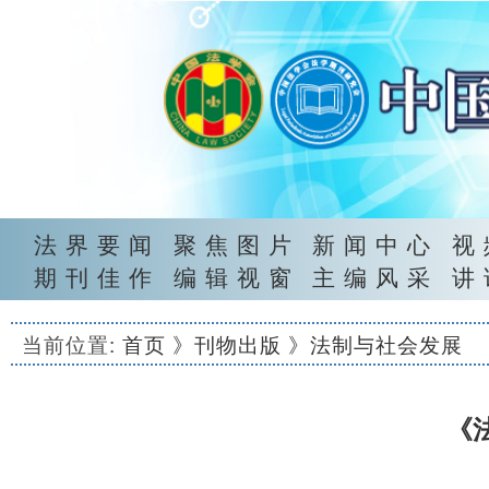
法界要闻
聚焦图片
新闻中心
视
期刊佳作
编辑视窗
主编风采
讲
当前位置:
首页
》刊物出版
》法制与社会发展
《