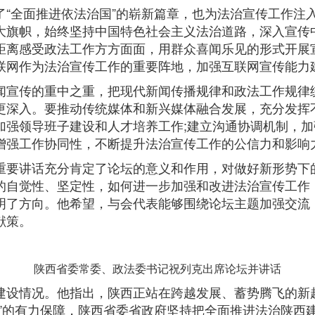
全面推进依法治国”的崭新篇章，也为法治宣传工作注
大旗帜，始终坚持中国特色社会主义法治道路，深入宣传
距离感受政法工作方方面面，用群众喜闻乐见的形式开展
联网作为法治宣传工作的重要阵地，加强互联网宣传能力
宣传的重中之重，把现代新闻传播规律和政法工作规律
更深入。要推动传统媒体和新兴媒体融合发展，充分发挥
加强领导班子建设和人才培养工作;建立沟通协调机制，
增强工作协同性，不断提升法治宣传工作的公信力和影响
要讲话充分肯定了论坛的意义和作用，对做好新形势下
的自觉性、坚定性，如何进一步加强和改进法治宣传工作
明了方向。他希望，与会代表能够围绕论坛主题加强交流
献策。
陕西省委常委、政法委书记祝列克出席论坛并讲话
情况。他指出，陕西正站在跨越发展、蓄势腾飞的新起
西”的有力保障，陕西省委省政府坚持把全面推进法治陕西