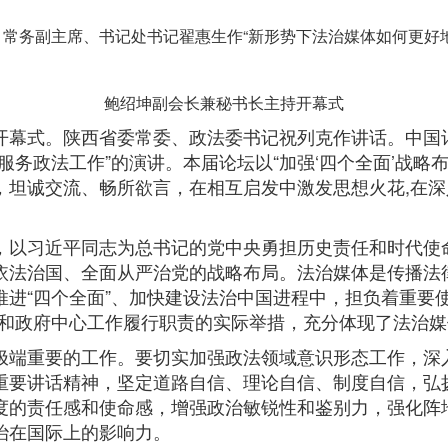
常务副主席、书记处书记翟惠生作“新形势下法治媒体如何更好
鲍绍坤副会长兼秘书长主持开幕式
幕式。陕西省委常委、政法委书记祝列克作讲话。中国
服务政法工作”的演讲。本届论坛以“加强‘四个全面’战略
坦诚交流、畅所欲言，在相互启发中激发思想火花,在深
以习近平同志为总书记的党中央勇担历史责任和时代使
依法治国、全面从严治党的战略布局。法治媒体是传播法
进“四个全面”、加快建设法治中国进程中，担负着重要使
党和政府中心工作履行职责的实际举措，充分体现了法治
端重要的工作。要切实加强政法领域意识形态工作，深
重要讲话精神，坚定道路自信、理论自信、制度自信，弘
度的责任感和使命感，增强政治敏锐性和鉴别力，强化阵
治在国际上的影响力。